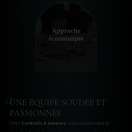
Approche
Service Fiable
économique
Une qualité de service sans
imprévu, pensée pour votre
tranquillité le jour J.
UNE ÉQUIPE SOUDÉE ET
PASSIONNÉE
Chez
Cocktails & Saveurs
, nous croyons que la