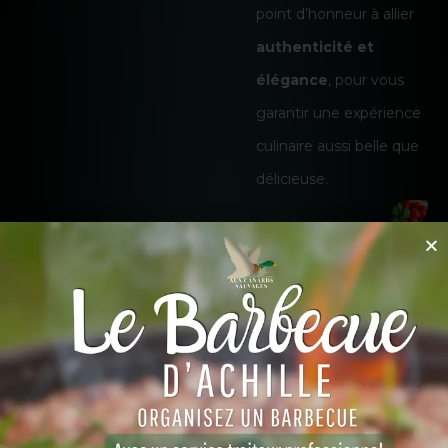
point d’honneur à allier
authenticité et
élégance
, pour vous
garantir une expérience
culinaire aussi belle que
délicieuse.
NOS VALEURS
Votre satisfaction, notre priorité
Chez
Cocktails & Saveurs,
tout commence par l’écoute
et la passion du métier.