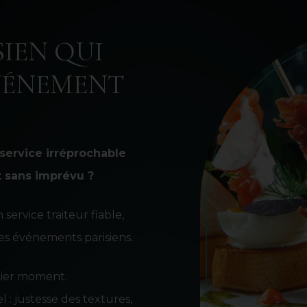
IEN QUI
ÉVÉNEMENT
 service irréprochable
 sans imprévu ?
ervice traiteur fiable,
es événements parisiens.
rnier moment.
 : justesse des textures,