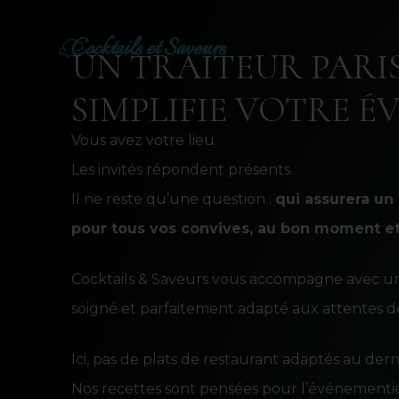
Cocktails et Saveurs
UN TRAITEUR PARIS
SIMPLIFIE VOTRE 
Vous avez votre lieu.
Les invités répondent présents.
Il ne reste qu’une question :
qui assurera un
pour tous vos convives, au bon moment et
Cocktails & Saveurs vous accompagne avec un s
soigné et parfaitement adapté aux attentes d
Ici, pas de plats de restaurant adaptés au de
Nos recettes sont pensées pour l’événementiel