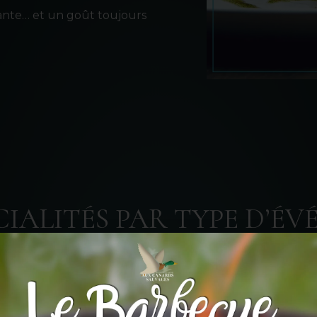
ante… et un goût toujours
CIALITÉS PAR TYPE D’É