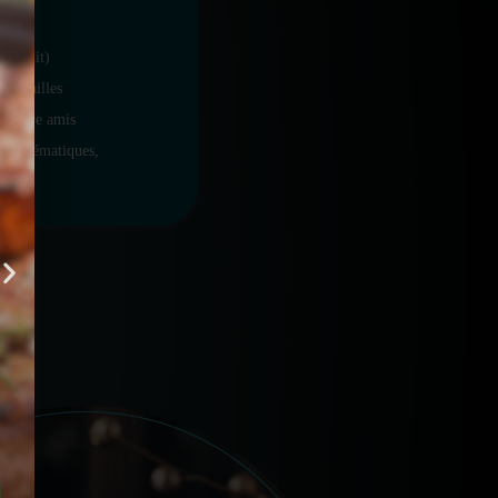
rs
de nuit)
iançailles
rs entre amis
ées thématiques,