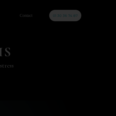
Contact
01 30 36 74 87
IS
stress