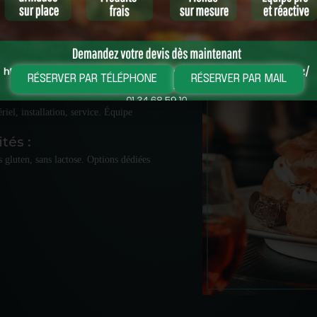
in parisien :
tervention dans tous les lieux :
 jardins, bateaux. Contraintes d’accès,
 fluide.
RÉSERVER PAR TÉLÉPHONE
RÉSERVER PAR MAIL
e :
iel, installation, service. Équipe
tés :
s gluten, sans lactose. Options dédiées