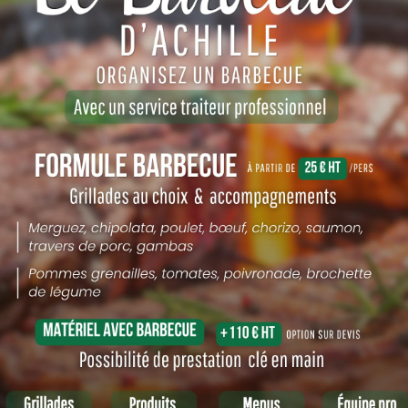
ises
Pour les particulie
- Mariages (du brunch au dîner 
ancements de produit
- Anniversaires, baby-showers, f
réunions de direction
- Réceptions familiales ou dîne
e lendemain pour les urgences
- Événements sur-mesure : soir
dégustations, apéritifs géants
SIENS