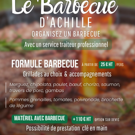
I CHOISIR NOS PLATEA
ais
Livraison rapide
Emballa
s avec soin,
Ponctuelle et directe, repas prêt à
Adaptés au bure