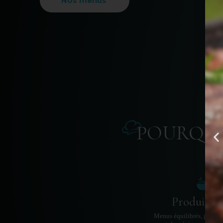
Nos menus
POURQUO
Produits fr
Menus équilibrés, préparé