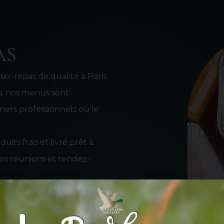
AS
aux-repas de qualité à Paris
es, nos menus sont
ners professionnels où le
its frais et livré prêt à
vos réunions et rendez-
€ à 30€.