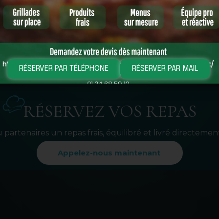
x (végétarien,
consommer sans installation ni contraintes
un servi
en…)
RÉSERVER PAR TÉLÉPHONE
RÉSERVER PAR MAIL
RÉSERVEZ VOS REPAS
 partenaires un repas frais, équilibré et livré directemen
Appelez-nous maintenant