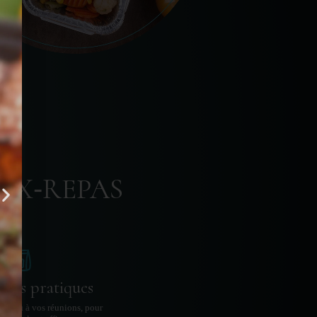
UX‑REPAS
ges pratiques
au ou à vos réunions, pour